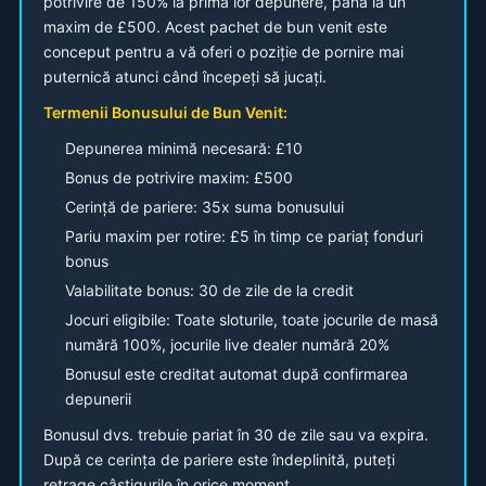
potrivire de 150% la prima lor depunere, până la un
maxim de £500. Acest pachet de bun venit este
conceput pentru a vă oferi o poziție de pornire mai
puternică atunci când începeți să jucați.
Termenii Bonusului de Bun Venit:
Depunerea minimă necesară: £10
Bonus de potrivire maxim: £500
Cerință de pariere: 35x suma bonusului
Pariu maxim per rotire: £5 în timp ce pariaț fonduri
bonus
Valabilitate bonus: 30 de zile de la credit
Jocuri eligibile: Toate sloturile, toate jocurile de masă
numără 100%, jocurile live dealer numără 20%
Bonusul este creditat automat după confirmarea
depunerii
Bonusul dvs. trebuie pariat în 30 de zile sau va expira.
După ce cerința de pariere este îndeplinită, puteți
retrage câștigurile în orice moment.