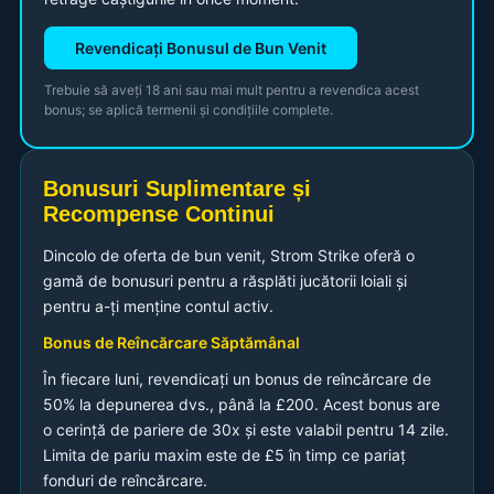
Revendicați Bonusul de Bun Venit
Trebuie să aveți 18 ani sau mai mult pentru a revendica acest
bonus; se aplică termenii și condițiile complete.
Bonusuri Suplimentare și
Recompense Continui
Dincolo de oferta de bun venit, Strom Strike oferă o
gamă de bonusuri pentru a răsplăti jucătorii loiali și
pentru a-ți menține contul activ.
Bonus de Reîncărcare Săptămânal
În fiecare luni, revendicați un bonus de reîncărcare de
50% la depunerea dvs., până la £200. Acest bonus are
o cerință de pariere de 30x și este valabil pentru 14 zile.
Limita de pariu maxim este de £5 în timp ce pariaț
fonduri de reîncărcare.