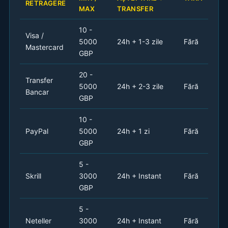
RETRAGERE
MAX
TRANSFER
10 -
Visa /
5000
24h + 1-3 zile
Fără
Mastercard
GBP
20 -
Transfer
5000
24h + 2-3 zile
Fără
Bancar
GBP
10 -
PayPal
5000
24h + 1 zi
Fără
GBP
5 -
Skrill
3000
24h + Instant
Fără
GBP
5 -
Neteller
3000
24h + Instant
Fără