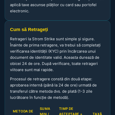
aplică taxe ascunse plăților cu card sau portofel
electronic.
Cum să Retrageți
Retrageri la Strom Strike sunt simple și sigure.
Înainte de prima retragere, va trebui să completați
verificarea identității (KYC) prin încărcarea unui
document de identitate valid. Aceasta durează de
obicei 24 de ore. După verificare, toate retrageri
viitoare sunt mai rapide.
Procesul de retragere constă din două etape:
aprobarea internă (până la 24 de ore) urmată de
transferul către metoda dvs. de plată (1-3 zile
lucrătoare în funcție de metodă).
SUMA
TIMP DE
METODA DE
MIN /
AȘTEPTARE +
TAXĂ