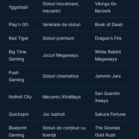
Sloturi inovatoare,
Vikings Go
Yggdrasil
mecanici
Berzerk
Play'n GO
Varietate de sloturi
Book of Dead
Red Tiger
Sloturi premium
Dragon's Fire
Big Time
White Rabbit
Jocuri Megaways
Gaming
Megaways
Push
Sloturi cinematice
Jammin Jars
Gaming
San Quentin
Nolimit City
Mecanici XtraWays
Xways
Quickspin
Joc lustruit
Sakura Fortune
Blueprint
Sloturi de conținut cu
The Goonies
Gaming
licență
Gold Rush