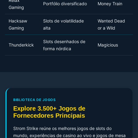
Relax
Portfólio diversificado
Money Train
Gaming
Hacksaw
Slots de volatilidade
Wanted Dead
Gaming
alta
or a Wild
Slots desenhados de
Thunderkick
Magicious
forma nórdica
BIBLIOTECA DE JOGOS
Explore 3.500+ Jogos de
Fornecedores Principais
Strom Strike reúne os melhores jogos de slots do
mundo, experiências de casino ao vivo e jogos de mesa