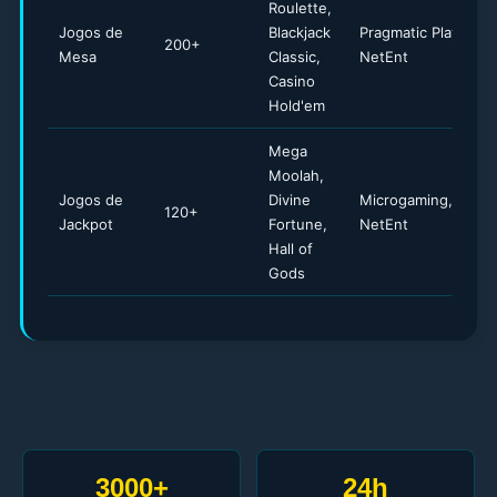
Roulette,
Jogos de
Blackjack
Pragmatic Play,
200+
Mesa
Classic,
NetEnt
Casino
Hold'em
Mega
Moolah,
Jogos de
Divine
Microgaming,
120+
Jackpot
Fortune,
NetEnt
Hall of
Gods
3000+
24h