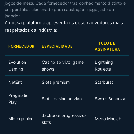
jogos de mesa. Cada fornecedor traz conhecimento distinto e
um portfólio selecionado para satisfação e jogo justo do
jogador.
A nossa plataforma apresenta os desenvolvedores mais
respeitados da indústria:
TÍTULO DE
FORNECEDOR
ESPECIALIDADE
ASSINATURA
Evolution
Casino ao vivo, game
Lightning
Gaming
shows
Roulette
NetEnt
Slots premium
Starburst
Pragmatic
Slots, casino ao vivo
Sweet Bonanza
Play
Jackpots progressivos,
Microgaming
Mega Moolah
slots