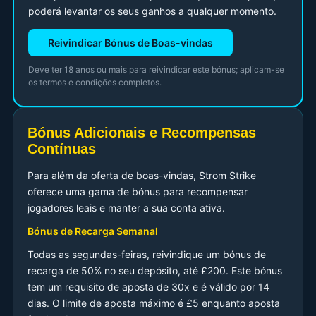
poderá levantar os seus ganhos a qualquer momento.
Reivindicar Bónus de Boas-vindas
Deve ter 18 anos ou mais para reivindicar este bónus; aplicam-se
os termos e condições completos.
Bónus Adicionais e Recompensas
Contínuas
Para além da oferta de boas-vindas, Strom Strike
oferece uma gama de bónus para recompensar
jogadores leais e manter a sua conta ativa.
Bónus de Recarga Semanal
Todas as segundas-feiras, reivindique um bónus de
recarga de 50% no seu depósito, até £200. Este bónus
tem um requisito de aposta de 30x e é válido por 14
dias. O limite de aposta máximo é £5 enquanto aposta