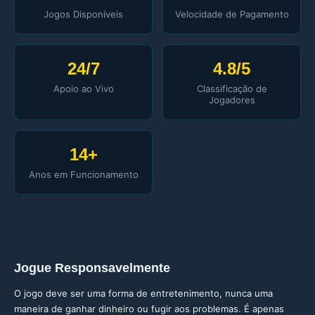
Jogos Disponíveis
Velocidade de Pagamento
24/7
4.8/5
Apoio ao Vivo
Classificação de
Jogadores
14+
Anos em Funcionamento
Jogue Responsavelmente
O jogo deve ser uma forma de entretenimento, nunca uma
maneira de ganhar dinheiro ou fugir aos problemas. É apenas