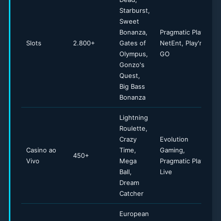
Starburst,
Sweet
Bonanza,
Pragmatic Play,
Slots
2.800+
Gates of
NetEnt, Play'n
Olympus,
GO
Gonzo's
Quest,
Big Bass
Bonanza
Lightning
Roulette,
Crazy
Evolution
Casino ao
Time,
Gaming,
450+
Vivo
Mega
Pragmatic Play
Ball,
Live
Dream
Catcher
European