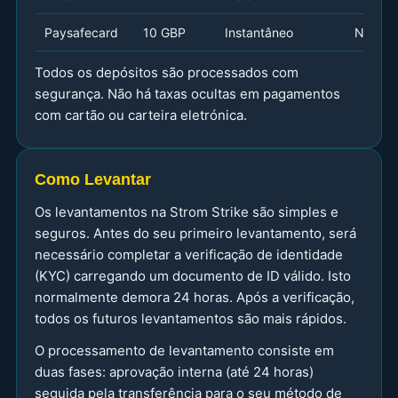
Paysafecard
10 GBP
Instantâneo
Nenhu
Todos os depósitos são processados com
segurança. Não há taxas ocultas em pagamentos
com cartão ou carteira eletrónica.
Como Levantar
Os levantamentos na Strom Strike são simples e
seguros. Antes do seu primeiro levantamento, será
necessário completar a verificação de identidade
(KYC) carregando um documento de ID válido. Isto
normalmente demora 24 horas. Após a verificação,
todos os futuros levantamentos são mais rápidos.
O processamento de levantamento consiste em
duas fases: aprovação interna (até 24 horas)
seguida pela transferência para o seu método de