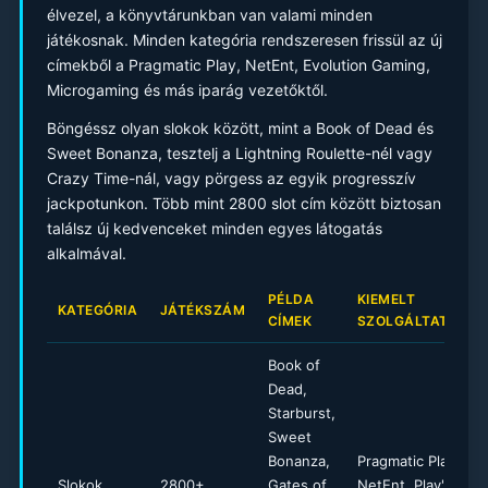
élvezel, a könyvtárunkban van valami minden
játékosnak. Minden kategória rendszeresen frissül az új
címekből a Pragmatic Play, NetEnt, Evolution Gaming,
Microgaming és más iparág vezetőktől.
Böngéssz olyan slokok között, mint a Book of Dead és
Sweet Bonanza, tesztelj a Lightning Roulette-nél vagy
Crazy Time-nál, vagy pörgess az egyik progresszív
jackpotunkon. Több mint 2800 slot cím között biztosan
találsz új kedvenceket minden egyes látogatás
alkalmával.
PÉLDA
KIEMELT
KATEGÓRIA
JÁTÉKSZÁM
CÍMEK
SZOLGÁLTATÓK
Book of
Dead,
Starburst,
Sweet
Bonanza,
Pragmatic Play,
Slokok
2800+
Gates of
NetEnt, Play'n