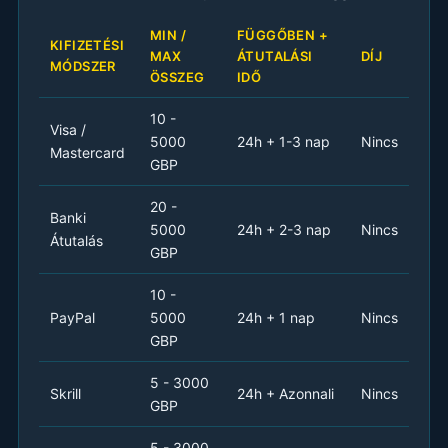
MIN /
FÜGGŐBEN +
KIFIZETÉSI
MAX
ÁTUTALÁSI
DÍJ
MÓDSZER
ÖSSZEG
IDŐ
10 -
Visa /
5000
24h + 1-3 nap
Nincs
Mastercard
GBP
20 -
Banki
5000
24h + 2-3 nap
Nincs
Átutalás
GBP
10 -
PayPal
5000
24h + 1 nap
Nincs
GBP
5 - 3000
Skrill
24h + Azonnali
Nincs
GBP
5 - 3000