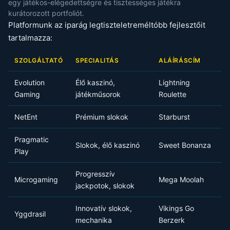
egy játékos-elégedettségre és tisztességes játékra
kurátorozott portfoliót.
Platformunk az iparág legtiszteletreméltóbb fejlesztőit
tartalmazza:
SZOLGÁLTATÓ
SPECIALITÁS
ALÁÍRÁSCÍM
Evolution
Élő kaszinó,
Lightning
Gaming
játékműsorok
Roulette
NetEnt
Prémium slokok
Starburst
Pragmatic
Slokok, élő kaszinó
Sweet Bonanza
Play
Progresszív
Microgaming
Mega Moolah
jackpotok, slokok
Innovatív slokok,
Vikings Go
Yggdrasil
mechanika
Berzerk