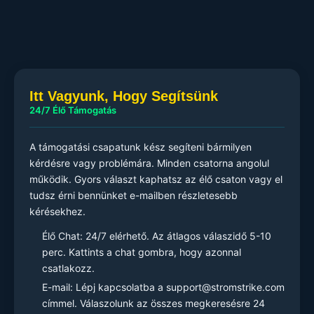
Itt Vagyunk, Hogy Segítsünk
24/7 Élő Támogatás
A támogatási csapatunk kész segíteni bármilyen
kérdésre vagy problémára. Minden csatorna angolul
működik. Gyors választ kaphatsz az élő csaton vagy el
tudsz érni bennünket e-mailben részletesebb
kérésekhez.
Élő Chat: 24/7 elérhető. Az átlagos válaszidő 5-10
perc. Kattints a chat gombra, hogy azonnal
csatlakozz.
E-mail: Lépj kapcsolatba a
support@stromstrike.com
címmel. Válaszolunk az összes megkeresésre 24