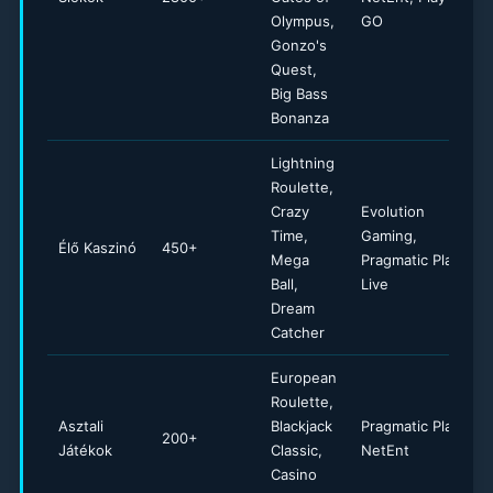
Olympus,
GO
Gonzo's
Quest,
Big Bass
Bonanza
Lightning
Roulette,
Crazy
Evolution
Time,
Gaming,
Élő Kaszinó
450+
Mega
Pragmatic Play
Ball,
Live
Dream
Catcher
European
Roulette,
Asztali
Blackjack
Pragmatic Play,
200+
Játékok
Classic,
NetEnt
Casino