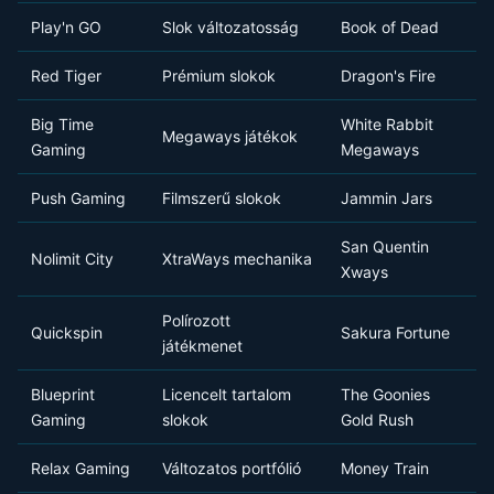
Play'n GO
Slok változatosság
Book of Dead
Red Tiger
Prémium slokok
Dragon's Fire
Big Time
White Rabbit
Megaways játékok
Gaming
Megaways
Push Gaming
Filmszerű slokok
Jammin Jars
San Quentin
Nolimit City
XtraWays mechanika
Xways
Polírozott
Quickspin
Sakura Fortune
játékmenet
Blueprint
Licencelt tartalom
The Goonies
Gaming
slokok
Gold Rush
Relax Gaming
Változatos portfólió
Money Train