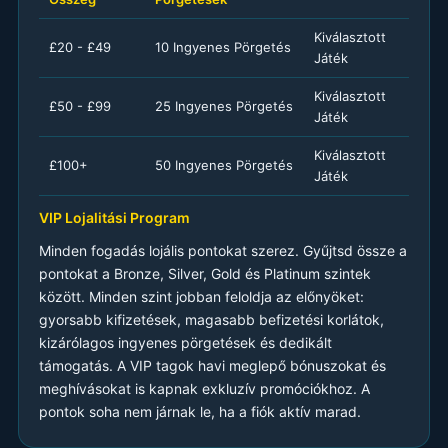
Kiválasztott
£20 - £49
10 Ingyenes Pörgetés
Játék
Kiválasztott
£50 - £99
25 Ingyenes Pörgetés
Játék
Kiválasztott
£100+
50 Ingyenes Pörgetés
Játék
VIP Lojalitási Program
Minden fogadás lojális pontokat szerez. Gyűjtsd össze a
pontokat a Bronze, Silver, Gold és Platinum szintek
között. Minden szint jobban feloldja az előnyöket:
gyorsabb kifizetések, magasabb befizetési korlátok,
kizárólagos ingyenes pörgetések és dedikált
támogatás. A VIP tagok havi meglepő bónuszokat és
meghívásokat is kapnak exkluzív promóciókhoz. A
pontok soha nem járnak le, ha a fiók aktív marad.