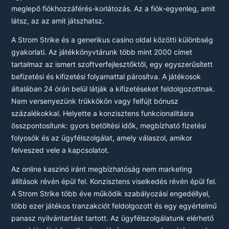
meglepő fiókhozzáférés-korlátozás. Az a fiók-egyenleg, amit
látsz, az az amit játszhatsz.
A Strom Strike és a generikus casino oldal közötti különbség
gyakorlati. Az játékkönyvtárunk több mint 2000 címet
tartalmaz az ismert szoftverfejlesztőktől, egy egyszerűsített
befizetési és kifizetési folyamattal párosítva. A játékosok
általában 24 órán belül látják a kifizetéseket feldolgozottnak.
Nem versenyezünk trükkökön vagy felfújt bónusz
százalékokkal. Helyette a konzisztens funkcionalitásra
összpontosítunk: gyors betöltési idők, megbízható fizetési
folyosók és az ügyfélszolgálat, amely válaszol, amikor
felveszed vele a kapcsolatot.
Az online kaszinó iránt megbízhatóság nem marketing
állítások révén épül fel. Konzisztens viselkedés révén épül fel.
A Strom Strike több éve működik szabályozási engedéllyel,
több ezer játékos tranzakciót feldolgozott és egy egyértelmű
panasz nyilvántartást tartott. Az ügyfélszolgálatunk elérhető